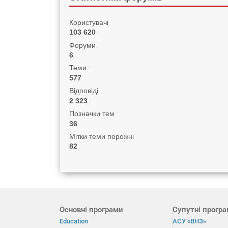
Користувачі
103 620
Форуми
6
Теми
577
Відповіді
2 323
Позначки тем
36
Мітки теми порожні
82
Основні програми
Супутні прогр
Education
АСУ «ВНЗ»