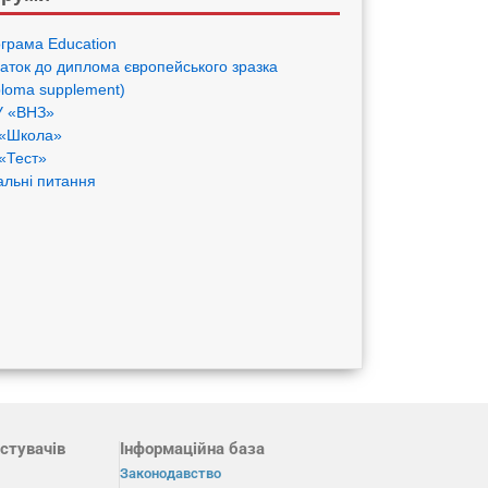
грама Eduсation
аток до диплома європейського зразка
ploma supplement)
 «ВНЗ»
«Школа»
«Тест»
альні питання
стувачів
Інформаційна база
Законодавство