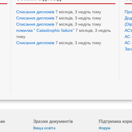
Списання дипломів
7 місяців, 3 неділь тому
Про
Списання дипломів
7 місяців, 3 неділь тому
Дод
Списання дипломів
7 місяців, 3 неділь тому
(Di
помилка ” Catastrophic failure”
7 місяців, 3 неділь
АСУ
тому
АС 
Списання дипломів
7 місяців, 3 неділь тому
АС 
Заг
ами
Зразки документів
Підтримка кори
Вища освіта
Форум