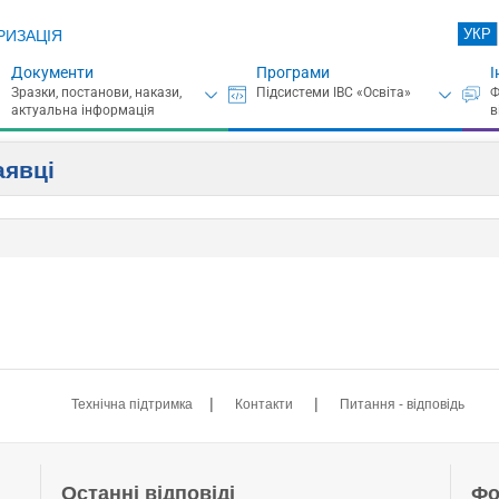
УКР
РИЗАЦІЯ
Документи
Програми
І
аявці
|
|
Технічна підтримка
Контакти
Питання - відповідь
Останні відповіді
Фо