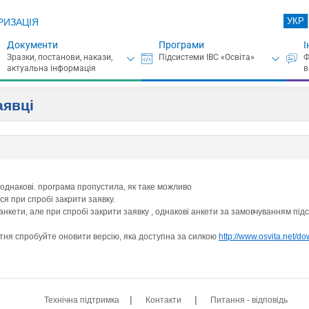
УКР
РИЗАЦІЯ
Документи
Програми
І
аявці
в однакові. програма пропустила, як таке можливо
ся при спробі закрити заявку.
анкети, але при спробі закрити заявку , однакові анкети за замовчуванням пі
утня спробуйте оновити версію, яка доступна за силкою
http://www.osvita.net/d
|
|
Технічна підтримка
Контакти
Питання - відповідь