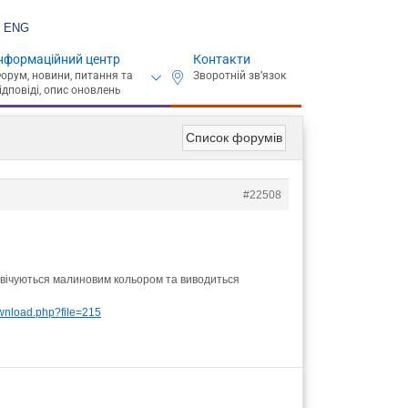
ENG
нформаційний центр
Контакти
Список форумів
#22508
дсвічуються малиновим кольором та виводиться
ownload.php?file=215