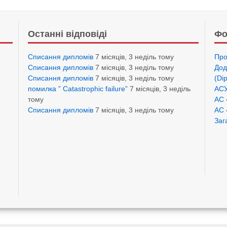
Останні відповіді
Фо
Списання дипломів
7 місяців, 3 неділь тому
Про
Списання дипломів
7 місяців, 3 неділь тому
Дод
Списання дипломів
7 місяців, 3 неділь тому
(Di
помилка ” Catastrophic failure”
7 місяців, 3 неділь
АСУ
тому
АС 
Списання дипломів
7 місяців, 3 неділь тому
АС 
Заг