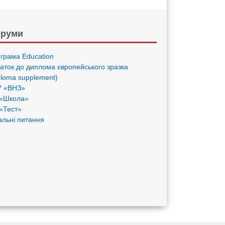
руми
грама Eduсation
аток до диплома європейського зразка
ploma supplement)
 «ВНЗ»
«Школа»
«Тест»
альні питання