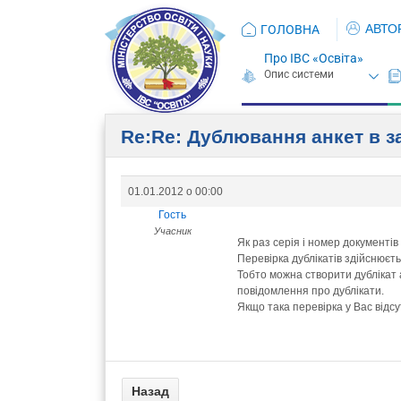
АВТО
ГОЛОВНА
Про ІВС «Освіта»
Re:Re: Дублювання анкет в з
01.01.2012 о 00:00
Гость
Учасник
Як раз серія і номер документі
Перевірка дублікатів здійснюєть
Тобто можна створити дублікат 
повідомлення про дублікати.
Якщо така перевірка у Вас відс