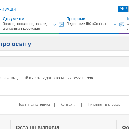
УКР
РИЗАЦІЯ
Документи
Програми
І
про освіту
 о ВО выданный в 2004 г ? Дата окончания ВУЗА в 1998 г.
|
|
Технічна підтримка
Контакти
Питання - відповідь
Останні відповіді
Фо