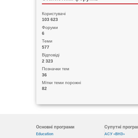
Користувачі
103 623
Форуми
6
Теми
577
Відповіді
2 323
Позначки тем
36
Мітки теми порожні
82
Основні програми
Супутні прогр
Education
АСУ «ВНЗ»