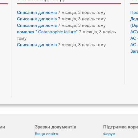
Списання дипломів
7 місяців, 3 неділь тому
Про
Списання дипломів
7 місяців, 3 неділь тому
Дод
Списання дипломів
7 місяців, 3 неділь тому
(Di
помилка ” Catastrophic failure”
7 місяців, 3 неділь
АСУ
тому
АС 
Списання дипломів
7 місяців, 3 неділь тому
АС 
Заг
ами
Зразки документів
Підтримка кори
Вища освіта
Форум