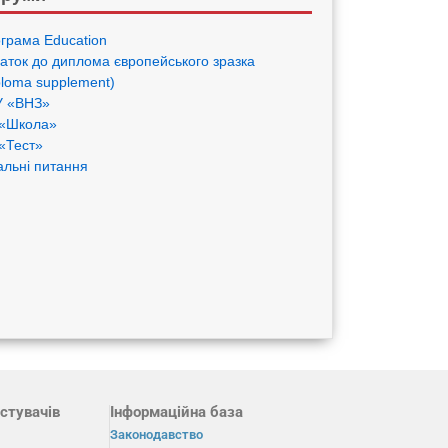
грама Eduсation
аток до диплома європейського зразка
ploma supplement)
 «ВНЗ»
«Школа»
«Тест»
альні питання
стувачів
Інформаційна база
Законодавство