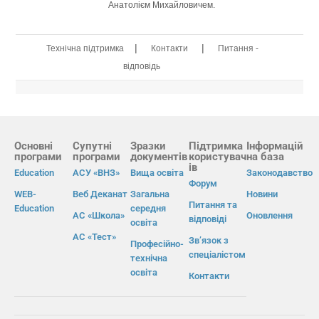
Анатолієм Михайловичем.
|
|
Технічна підтримка
Контакти
Питання -
відповідь
Основні
Супутні
Зразки
Підтримка
Інформацій
програми
програми
документів
користувач
на база
ів
Education
АСУ «ВНЗ»
Вища освіта
Законодавство
Форум
WEB-
Веб Деканат
Загальна
Новини
Питання та
Education
середня
АС «Школа»
Оновлення
відповіді
освіта
АС «Тест»
Зв’язок з
Професійно-
спеціалістом
технічна
освіта
Контакти