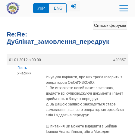
УКР
ENG
Список форумів
Re:Re:
Дублікат_замовлення_передрук
01.01.2012 о 00:00
#20857
Гость
Учасник
Існує два варіанти, про них треба говорити з
оператором ОБОВ’ЯЗКОВО:
1. Ви створюєте новий пакет з заявкою,
додаєте всі супроводжуючі документи і пакет
приймають в базу як передрук.
2. За Вашою заявкою знаходиться старе
замовлення, на нього оператор свторює блок
змін і віддає на передрук.
Ці питання Ви можете вирішити з Бойван
Іриною Анатоліївною, або з Михедом