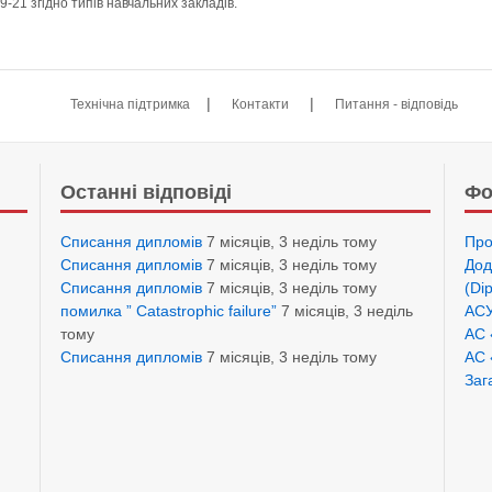
9-21 згідно типів навчальних закладів.
|
|
Технічна підтримка
Контакти
Питання - відповідь
Останні відповіді
Фо
Списання дипломів
7 місяців, 3 неділь тому
Про
Списання дипломів
7 місяців, 3 неділь тому
Дод
Списання дипломів
7 місяців, 3 неділь тому
(Di
помилка ” Catastrophic failure”
7 місяців, 3 неділь
АСУ
тому
АС 
Списання дипломів
7 місяців, 3 неділь тому
АС 
Заг