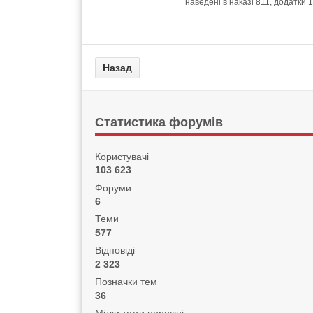
наведені в наказі 811, додатки 1
Статистика форумів
Користувачі
103 623
Форуми
6
Теми
577
Відповіді
2 323
Позначки тем
36
Мітки теми порожні