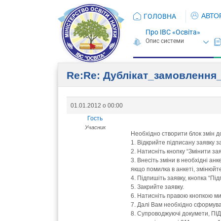
АВТО
ГОЛОВНА
Про ІВС «Освіта»
Re:Re: Дублікат_замовлення
01.01.2012 о 00:00
Гость
Учасник
Необхідно створити блок змін д
1. Відкрийте підписану заявку 
2. Натисніть кнопку “Змінити зая
3. Внесіть зміни в необхідні анк
якщо помилка в анкеті, змінюйте
4. Підпишіть заявку, кнопка “Під
5. Закрийте заявку.
6. Натисніть правою кнопкою миш
7. Далі Вам необхідно сформува
8. Супроводжуючі докумети, ПІ