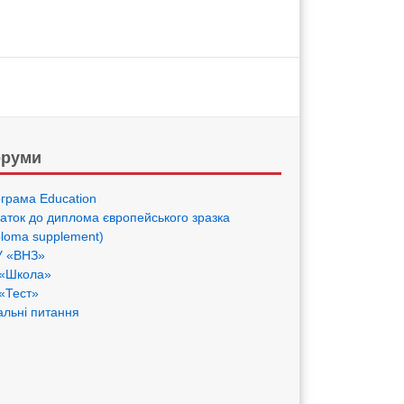
руми
грама Eduсation
аток до диплома європейського зразка
ploma supplement)
 «ВНЗ»
«Школа»
«Тест»
альні питання