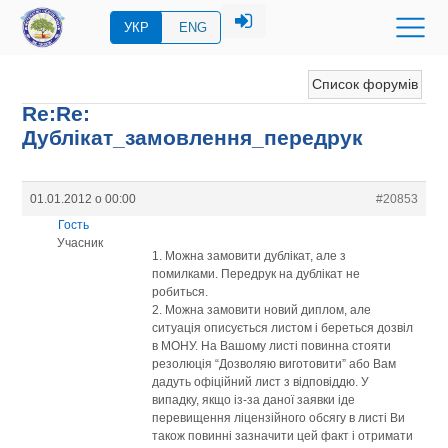
УКР
ENG
Список форумів
Re:Re:
Дублікат_замовлення_передрук
01.01.2012 о 00:00
#20853
Гость
Учасник
1. Можна замовити дублікат, але з
помилками. Передрук на дублікат не
робиться.
2. Можна замовити новий диплом, але
ситуація описується листом і береться дозвіл
в МОНУ. На Вашому листі повинна стояти
резолюція “Дозволяю виготовити” або Вам
дадуть офіційний лист з відповіддю. У
випадку, якщо із-за даної заявки іде
перевищення ліцензійного обсягу в листі Ви
також повинні зазначити цей факт і отримати