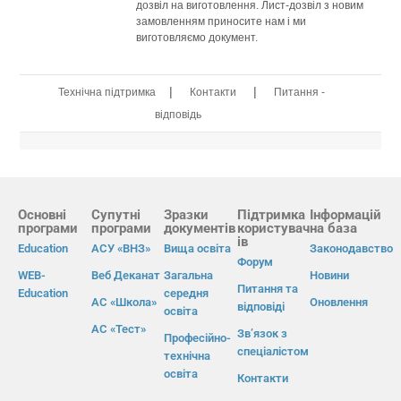
дозвіл на виготовлення. Лист-дозвіл з новим
замовленням приносите нам і ми
виготовляємо документ.
|
|
Технічна підтримка
Контакти
Питання -
відповідь
Основні
Супутні
Зразки
Підтримка
Інформацій
програми
програми
документів
користувач
на база
ів
Education
АСУ «ВНЗ»
Вища освіта
Законодавство
Форум
WEB-
Веб Деканат
Загальна
Новини
Питання та
Education
середня
АС «Школа»
Оновлення
відповіді
освіта
АС «Тест»
Зв’язок з
Професійно-
спеціалістом
технічна
освіта
Контакти