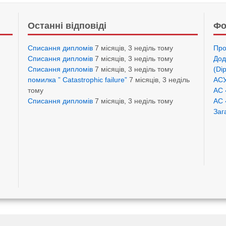
Останні відповіді
Фо
Списання дипломів
7 місяців, 3 неділь тому
Про
Списання дипломів
7 місяців, 3 неділь тому
Дод
Списання дипломів
7 місяців, 3 неділь тому
(Di
помилка ” Catastrophic failure”
7 місяців, 3 неділь
АСУ
тому
АС 
Списання дипломів
7 місяців, 3 неділь тому
АС 
Заг