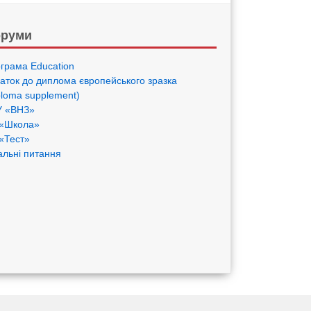
руми
грама Eduсation
аток до диплома європейського зразка
ploma supplement)
 «ВНЗ»
«Школа»
«Тест»
альні питання