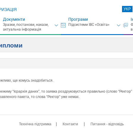
УКР
РИЗАЦІЯ
Документи
Програми
І
дипломи
ожливо, ще комусь знадобиться.
ежиму “Ієрархія даних”, то заявка роздруковується правильно (слово “Ректор” 
равленого пакета, то слова “Ректор” уже немає.
|
|
Технічна підтримка
Контакти
Питання - відповідь