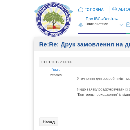
АВТО
ГОЛОВНА
Про ІВС «Освіта»
Re:Re: Друк замовлення на 
01.01.2012 о 00:00
Гость
Учасник
Уточнення для розробників і, м
Якщо заявку роздруковувати із р
“Контроль проходження” із відп