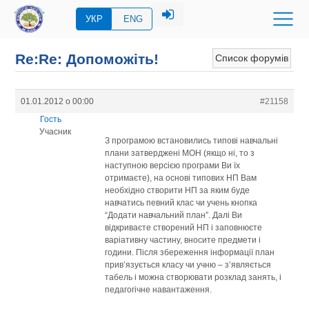
УКР
ENG
Re:Re: Допоможіть!
Список форумів
01.01.2012 о 00:00
#21158
Гость
Учасник
З програмою встановились типові навчальні
плани затверджені МОН (якщо ні, то з
наступною версією програми Ви їх
отримаєте), на основі типових НП Вам
необхідно створити НП за яким буде
навчатись певний клас чи учень кнопка
“Додати навчальний план”. Далі Ви
відкриваєте створений НП і заповнюєте
варіативну частину, вносите предмети і
години. Після збереження інформації план
прив’язується класу чи учню – з’являється
табель і можна створювати розклад занять, і
педагогічне навантаження.