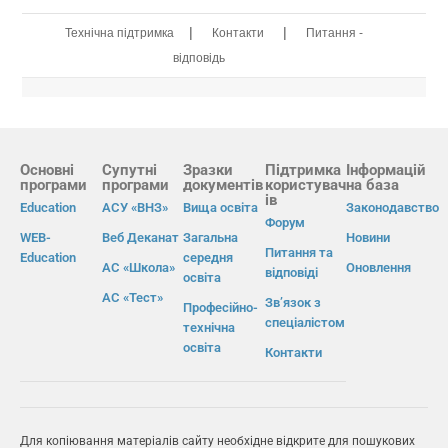
|
|
Технічна підтримка
Контакти
Питання -
відповідь
Основні
Супутні
Зразки
Підтримка
Інформацій
програми
програми
документів
користувач
на база
ів
Education
АСУ «ВНЗ»
Вища освіта
Законодавство
Форум
WEB-
Веб Деканат
Загальна
Новини
Питання та
Education
середня
АС «Школа»
Оновлення
відповіді
освіта
АС «Тест»
Зв’язок з
Професійно-
спеціалістом
технічна
освіта
Контакти
Для копіювання матеріалів сайту необхідне відкрите для пошукових