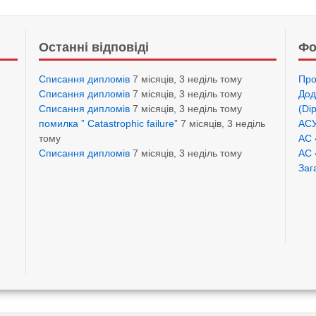
Останні відповіді
Фо
Списання дипломів
7 місяців, 3 неділь тому
Про
Списання дипломів
7 місяців, 3 неділь тому
Дод
Списання дипломів
7 місяців, 3 неділь тому
(Di
помилка ” Catastrophic failure”
7 місяців, 3 неділь
АСУ
тому
АС 
Списання дипломів
7 місяців, 3 неділь тому
АС 
Заг