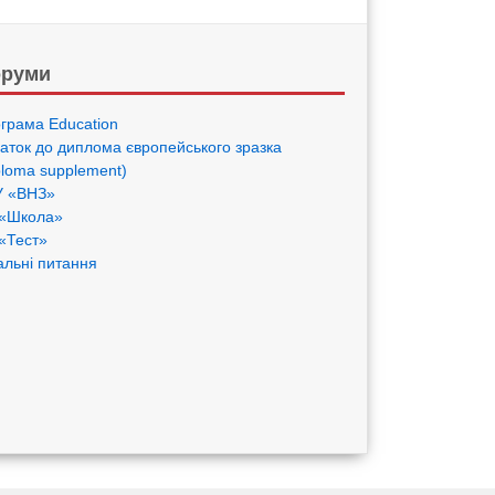
руми
грама Eduсation
аток до диплома європейського зразка
ploma supplement)
 «ВНЗ»
«Школа»
«Тест»
альні питання