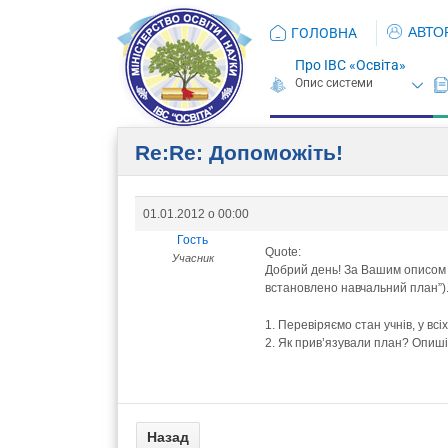
АВТО
ГОЛОВНА
Про ІВС «Освіта»
Re:Re: Допоможіть!
01.01.2012 о 00:00
Гость
Quote:
Учасник
Добрий день! За Вашим описом 
встановлено навчальний план”).
1. Перевіряємо стан учнів, у всі
2. Як прив’язували план? Опишіт