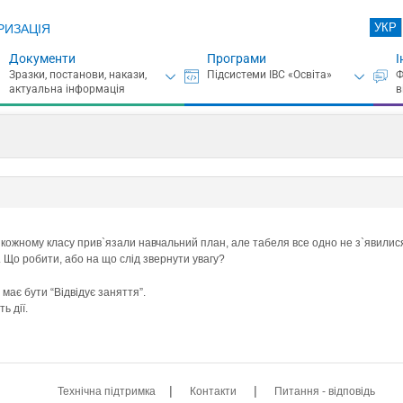
УКР
РИЗАЦІЯ
Документи
Програми
І
кожному класу прив`язали навчальний план, але табеля все одно не з`явилис
 Що робити, або на що слід звернути увагу?
х має бути “Відвідує заняття”.
ь дії.
|
|
Технічна підтримка
Контакти
Питання - відповідь