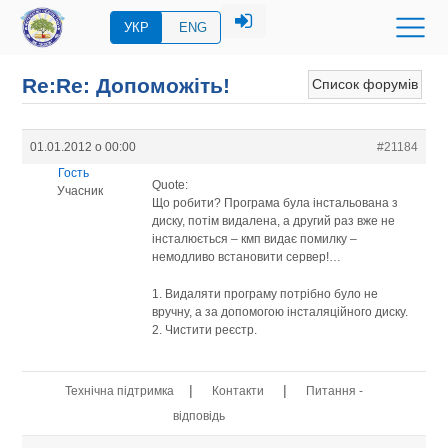
УКР
ENG
Re:Re: Допоможіть!
Список форумів
01.01.2012 о 00:00
#21184
Гость
Quote:
Учасник
Що робити? Програма була інстальована з
диску, потім видалена, а другий раз вже не
інсталюється – кмп видає помилку –
немодливо встановити сервер!…
1. Видаляти програму потрібно було не
вручну, а за допомогою інсталяційного диску.
2. Чистити реєстр.
|
|
Технічна підтримка
Контакти
Питання -
відповідь