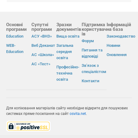
Основні
Супутні
Зразки
Підтримка
Інформацій
програми
програми
документів
користувач
на база
ів
Education
АСУ «ВНЗ»
Вища освіта
Законодавство
Форум
WEB-
Веб Деканат
Загальна
Новини
Питання та
Education
середня
АС «Школа»
Оновлення
відповіді
освіта
АС «Тест»
Зв’язок з
Професійно-
спеціалістом
технічна
освіта
Контакти
Для копіювання матеріалів сайту необхідне відкрите для пошукових
системах пряме посилання на сайт
osvita.net
.