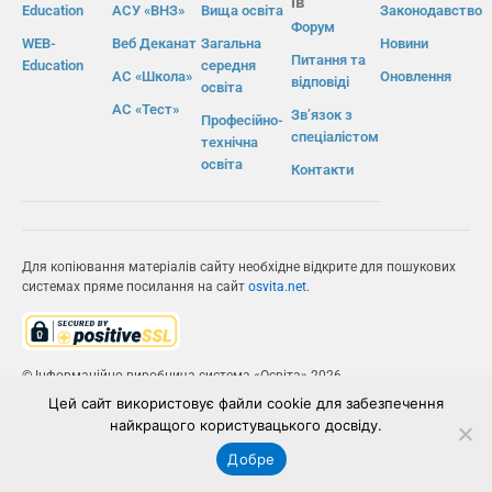
ів
Education
АСУ «ВНЗ»
Вища освіта
Законодавство
Форум
WEB-
Веб Деканат
Загальна
Новини
Питання та
Education
середня
АС «Школа»
Оновлення
відповіді
освіта
АС «Тест»
Зв’язок з
Професійно-
спеціалістом
технічна
освіта
Контакти
Для копіювання матеріалів сайту необхідне відкрите для пошукових
системах пряме посилання на сайт
osvita.net
.
© Інформаційно-виробнича система «Освіта» 2026.
Цей сайт використовує файли cookie для забезпечення
ІВС «ОСВІТА»
найкращого користувацького досвіду.
Добре