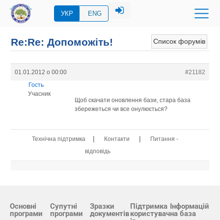
УКР
ENG
Re:Re: Допоможіть!
Список форумів
01.01.2012 о 00:00
#21182
Гость
Учасник
Щоб скачати оновлення бази, стара база
збережеться чи все онулюється?
|
|
Технічна підтримка
Контакти
Питання -
відповідь
Основні
Супутні
Зразки
Підтримка
Інформацій
програми
програми
документів
користувач
на база