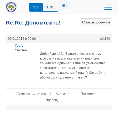
УКР
ENG
Re:Re: Допоможіть!
Список форумів
01.01.2012 о 00:00
#21180
Гость
Учасник
Добрий день! За Вашим описом кожному
класу прив`язали навчальний план, але
табеля все одно не з`явилися (“Неможливо
завантажити табель учня поки не
встановлено навчальний план”). Що робити,
або на що слід звернути увагу?
|
|
Технічна підтримка
Контакти
Питання -
відповідь