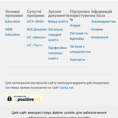
Основні
Супутні
Зразки
Підтримка
Інформацій
програми
програми
документів
користувач
на база
ів
Education
АСУ «ВНЗ»
Вища освіта
Законодавство
Форум
WEB-
Веб Деканат
Загальна
Новини
Питання та
Education
середня
АС «Школа»
Оновлення
відповіді
освіта
АС «Тест»
Зв’язок з
Професійно-
спеціалістом
технічна
освіта
Контакти
Для копіювання матеріалів сайту необхідне відкрите для пошукових
системах пряме посилання на сайт
osvita.net
.
© Інформаційно-виробнича система «Освіта» 2026.
Цей сайт використовує файли cookie для забезпечення
найкращого користувацького досвіду.