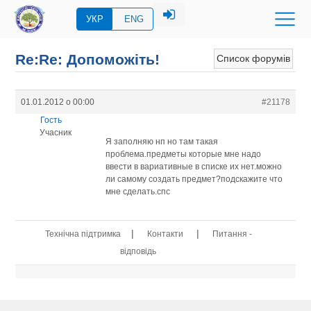
УКР
ENG
Re:Re: Допоможіть!
Список форумів
01.01.2012 о 00:00
#21178
Гость
Учасник
Я заполняю нп но там такая
проблема.предметы которые мне надо
ввести в вариативные в списке их нет.можно
ли самому создать предмет?подскажите что
мне сделать.спс
|
|
Технічна підтримка
Контакти
Питання -
відповідь