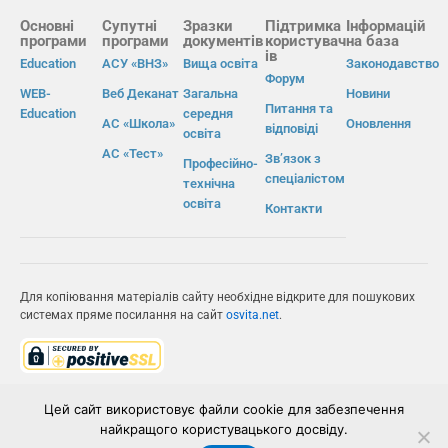
Основні
Супутні
Зразки
Підтримка
Інформацій
програми
програми
документів
користувач
на база
ів
Education
АСУ «ВНЗ»
Вища освіта
Законодавство
Форум
WEB-
Веб Деканат
Загальна
Новини
Питання та
Education
середня
АС «Школа»
Оновлення
відповіді
освіта
АС «Тест»
Зв’язок з
Професійно-
спеціалістом
технічна
освіта
Контакти
Для копіювання матеріалів сайту необхідне відкрите для пошукових
системах пряме посилання на сайт
osvita.net
.
© Інформаційно-виробнича система «Освіта» 2026.
Цей сайт використовує файли cookie для забезпечення
найкращого користувацького досвіду.
ІВС «ОСВІТА»