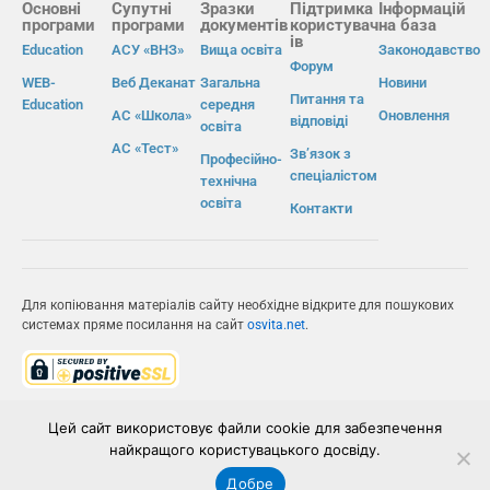
Основні
Супутні
Зразки
Підтримка
Інформацій
програми
програми
документів
користувач
на база
ів
Education
АСУ «ВНЗ»
Вища освіта
Законодавство
Форум
WEB-
Веб Деканат
Загальна
Новини
Питання та
Education
середня
АС «Школа»
Оновлення
відповіді
освіта
АС «Тест»
Зв’язок з
Професійно-
спеціалістом
технічна
освіта
Контакти
Для копіювання матеріалів сайту необхідне відкрите для пошукових
системах пряме посилання на сайт
osvita.net
.
© Інформаційно-виробнича система «Освіта» 2026.
Цей сайт використовує файли cookie для забезпечення
найкращого користувацького досвіду.
ІВС «ОСВІТА»
Добре