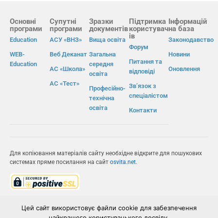
Основні
Супутні
Зразки
Підтримка
Інформацій
програми
програми
документів
користувач
на база
ів
Education
АСУ «ВНЗ»
Вища освіта
Законодавство
Форум
WEB-
Веб Деканат
Загальна
Новини
Питання та
Education
середня
АС «Школа»
Оновлення
відповіді
освіта
АС «Тест»
Зв’язок з
Професійно-
спеціалістом
технічна
освіта
Контакти
Для копіювання матеріалів сайту необхідне відкрите для пошукових
системах пряме посилання на сайт
osvita.net
.
© Інформаційно-виробнича система «Освіта» 2026.
Цей сайт використовує файли cookie для забезпечення
найкращого користувацького досвіду.