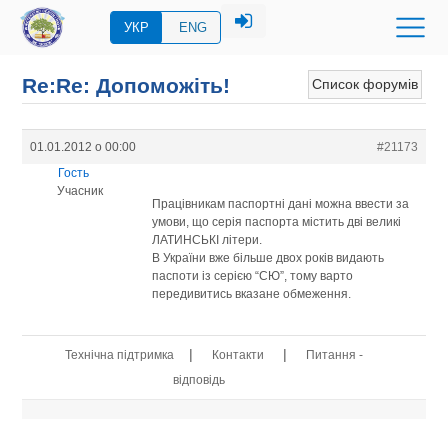
УКР
ENG
Re:Re: Допоможіть!
Список форумів
01.01.2012 о 00:00
#21173
Гость
Учасник
Працівникам паспортні дані можна ввести за
умови, що серія паспорта містить дві великі
ЛАТИНСЬКІ літери.
В України вже більше двох років видають
паспоти із серією “СЮ”, тому варто
передивитись вказане обмеження.
|
|
Технічна підтримка
Контакти
Питання -
відповідь