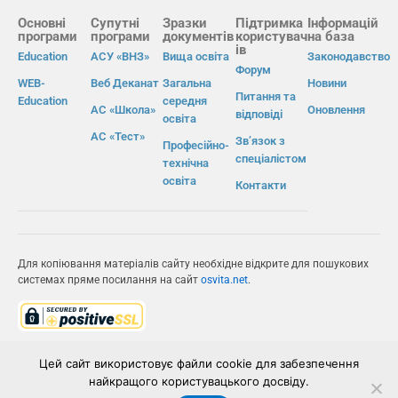
Основні
Супутні
Зразки
Підтримка
Інформацій
програми
програми
документів
користувач
на база
ів
Education
АСУ «ВНЗ»
Вища освіта
Законодавство
Форум
WEB-
Веб Деканат
Загальна
Новини
Питання та
Education
середня
АС «Школа»
Оновлення
відповіді
освіта
АС «Тест»
Зв’язок з
Професійно-
спеціалістом
технічна
освіта
Контакти
Для копіювання матеріалів сайту необхідне відкрите для пошукових
системах пряме посилання на сайт
osvita.net
.
© Інформаційно-виробнича система «Освіта» 2026.
Цей сайт використовує файли cookie для забезпечення
найкращого користувацького досвіду.
ІВС «ОСВІТА»