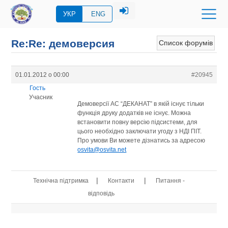
УКР
ENG
Re:Re: демоверсия
Список форумів
01.01.2012 о 00:00
#20945
Гость
Учасник
Демоверсії АС “ДЕКАНАТ” в якій існує тільки
функція друку додатків не існує. Можна
встановити повну версію підсистеми, для
цього необхідно заключати угоду з НДІ ПІТ.
Про умови Ви можете дізнатись за адресою
osvita@osvita.net
|
|
Технічна підтримка
Контакти
Питання -
відповідь