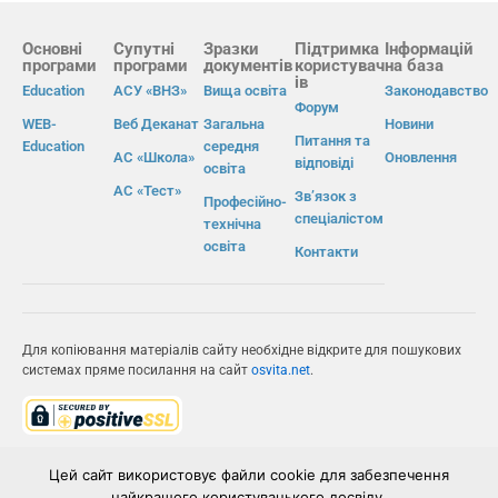
Основні
Супутні
Зразки
Підтримка
Інформацій
програми
програми
документів
користувач
на база
ів
Education
АСУ «ВНЗ»
Вища освіта
Законодавство
Форум
WEB-
Веб Деканат
Загальна
Новини
Питання та
Education
середня
АС «Школа»
Оновлення
відповіді
освіта
АС «Тест»
Зв’язок з
Професійно-
спеціалістом
технічна
освіта
Контакти
Для копіювання матеріалів сайту необхідне відкрите для пошукових
системах пряме посилання на сайт
osvita.net
.
© Інформаційно-виробнича система «Освіта» 2026.
Цей сайт використовує файли cookie для забезпечення
найкращого користувацького досвіду.