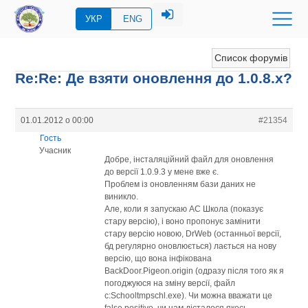
УКР
ENG
Список форумів
Re:Re: Де взяти оновлення до 1.0.8.x?
01.01.2012 о 00:00
#21354
Гость
Учасник
Добре, інсталяційний файл для оновлення
до версії 1.0.9.3 у мене вже є.
Проблем із оновленням бази даних не
виникло.
Але, коли я запускаю АС Школа (показує
стару версію), і воно пропонує замінити
стару версію новою, DrWeb (останньої версії,
бд регулярно оновлюється) лається на нову
версію, що вона інфікована
BackDoor.Pigeon.origin (одразу після того як я
погоджуюся на зміну версії, файл
c:Schooltmpschl.exe). Чи можна вважати це
false positive, чи нам дісталося якесь