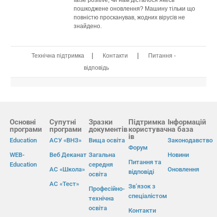
пошкоджене оновлення? Машину тільки що
повністю просканував, жодних вірусів не
знайдено.
|
|
Технічна підтримка
Контакти
Питання -
відповідь
Основні
Супутні
Зразки
Підтримка
Інформацій
програми
програми
документів
користувач
на база
ів
Education
АСУ «ВНЗ»
Вища освіта
Законодавство
Форум
WEB-
Веб Деканат
Загальна
Новини
Питання та
Education
середня
АС «Школа»
Оновлення
відповіді
освіта
АС «Тест»
Зв’язок з
Професійно-
спеціалістом
технічна
освіта
Контакти