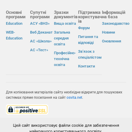
Основні
Супутні
Зразки
Підтримка
Інформацій
програми
програми
документів
користувач
на база
ів
Education
АСУ «ВНЗ»
Вища освіта
Законодавство
Форум
WEB-
Веб Деканат
Загальна
Новини
Питання та
Education
середня
АС «Школа»
Оновлення
відповіді
освіта
АС «Тест»
Зв’язок з
Професійно-
спеціалістом
технічна
освіта
Контакти
Для копіювання матеріалів сайту необхідне відкрите для пошукових
системах пряме посилання на сайт
osvita.net
.
© Інформаційно-виробнича система «Освіта» 2026.
Цей сайт використовує файли cookie для забезпечення
найкращого користувацького досвіду.