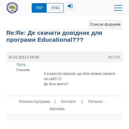
УКР
ENG
Список форумів
Re:Re: Де скачати довідник для
програми Educational???
01.01.2012 о 00:00
#21791
Гость
Учасник
А в реєстрі сказали, що його можна скачати
на сайті 🙂
Де його взяти?
|
|
Технічна підтримка
Контакти
Питання -
відповідь