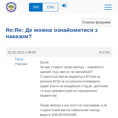
УКР
ENG
Список форумів
Re:Re: Де можна ознайомитися з
наказом?
01.01.2012 о 00:00
#21556
Гость
Quote:
Учасник
Чи має студент право вибору – замовляти
єдиний студ. квиток, чи звичайний?
Студентські квитки видаються ВУЗом за
рахунок ВУЗу чи за рахунок отримувача
(адже кошти на придбання студ.кв., дипломів
та їншу документацію не передбачені
бюджетом)
Право вибору у нас ніхто не скасовував, а ле
студентський квиток навчальний заклад
видати ЗОБОВ’ЯЗАНИЙ.