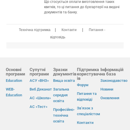
Що стосується оплати виготовлення таких
квитків, то ці питання до бухгартерії на видачі
документів та банку.
|
|
Технічна підтримка
Контакти
Питання -
відповідь
Основні
Супутні
Зразки
Підтримка
Інформацій
програми
програми
документів
користувач
на база
ів
Education
АСУ «ВНЗ»
Вища освіта
Законодавство
Форум
WEB-
Веб Деканат
Загальна
Новини
Питання та
Education
середня
АС «Школа»
Оновлення
відповіді
освіта
АС «Тест»
Зв’язок з
Професійно-
спеціалістом
технічна
освіта
Контакти