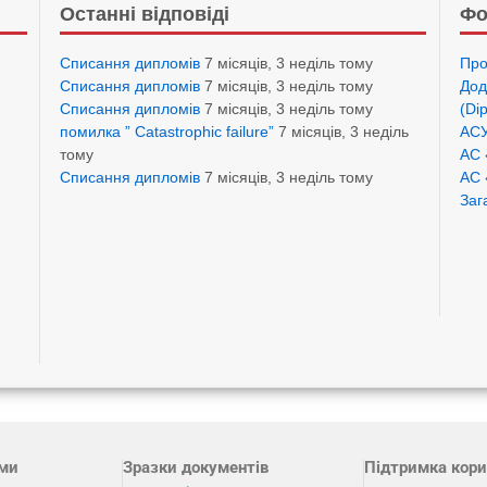
Останні відповіді
Фо
Списання дипломів
7 місяців, 3 неділь тому
Про
Списання дипломів
7 місяців, 3 неділь тому
Дод
Списання дипломів
7 місяців, 3 неділь тому
(Di
помилка ” Catastrophic failure”
7 місяців, 3 неділь
АСУ
тому
АС 
Списання дипломів
7 місяців, 3 неділь тому
АС 
Заг
ами
Зразки документів
Підтримка кори