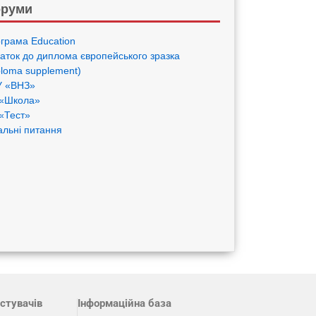
руми
грама Eduсation
аток до диплома європейського зразка
ploma supplement)
 «ВНЗ»
«Школа»
«Тест»
альні питання
стувачів
Інформаційна база