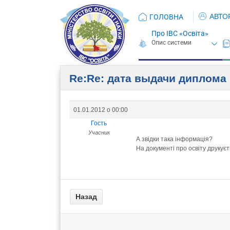
АВТО
ГОЛОВНА
Про ІВС «Освіта»
Re:Re: дата выдачи диплома
01.01.2012 о 00:00
Гость
Учасник
А звідки така інформація?
На документі про освіту друкуєть