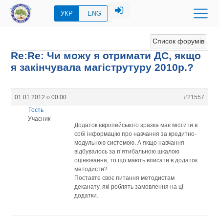
УКР
ENG
Список форумів
Re:Re: Чи можу я отримати ДС, якщо
я закінчувала магіструтуру 2010р.?
01.01.2012 о 00:00
#21557
Гость
Учасник
Додаток європейського зразка має містити в
собі інформацію про навчання за кредитно-
модульною системою. А якщо навчання
відбувалось за п’ятибальною шкалою
оцінювання, то що мають вписати в додаток
методисти?
Поставте своє питання методистам
деканату, які роблять замовлення на ці
додатки.