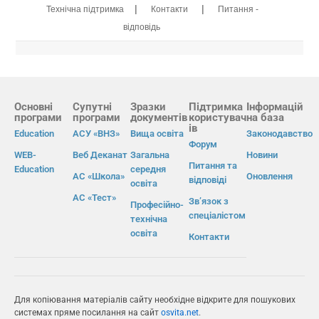
|
|
Технічна підтримка
Контакти
Питання -
відповідь
Основні
Супутні
Зразки
Підтримка
Інформацій
програми
програми
документів
користувач
на база
ів
Education
АСУ «ВНЗ»
Вища освіта
Законодавство
Форум
WEB-
Веб Деканат
Загальна
Новини
Питання та
Education
середня
АС «Школа»
Оновлення
відповіді
освіта
АС «Тест»
Зв’язок з
Професійно-
спеціалістом
технічна
освіта
Контакти
Для копіювання матеріалів сайту необхідне відкрите для пошукових
системах пряме посилання на сайт
osvita.net
.