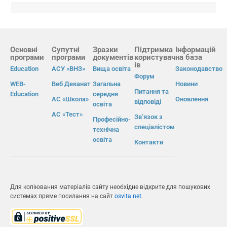
Основні
Супутні
Зразки
Підтримка
Інформацій
програми
програми
документів
користувач
на база
ів
Education
АСУ «ВНЗ»
Вища освіта
Законодавство
Форум
WEB-
Веб Деканат
Загальна
Новини
Питання та
Education
середня
АС «Школа»
Оновлення
відповіді
освіта
АС «Тест»
Зв’язок з
Професійно-
спеціалістом
технічна
освіта
Контакти
Для копіювання матеріалів сайту необхідне відкрите для пошукових
системах пряме посилання на сайт
osvita.net
.