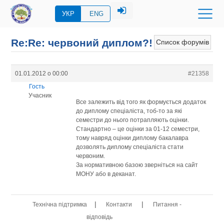
УКР
ENG
Re:Re: червоний диплом?!
Список форумів
01.01.2012 о 00:00
#21358
Гость
Учасник
Все залежить від того як формується додаток
до диплому спеціаліста, тоб-то за які
семестри до нього потрапляють оцінки.
Стандартно – це оцінки за 01-12 семестри,
тому навряд оцінки диплому бакалавра
дозволять диплому спеціаліста стати
червоним.
За нормативною базою зверніться на сайт
МОНУ або в деканат.
|
|
Технічна підтримка
Контакти
Питання -
відповідь