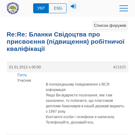
УКР
ENG
Список форумів
Re:Re: Бланки Свідоцтва про
присвоєння (підвищення) робітничої
кваліфікації
01.01.2012 о 00:00
#21825
Гость
Учасник
В попередньому повідомленні є ВСЯ
інформація.
Якщо Ви відкриєте посилання, яке там
зазначено, то побачите, що пластикові
дипломи бакалаврів в нашій державі видають
з 1997 року.
Контактні особи і телефони я написала.
Телефонуйте, дізнавайтесь.