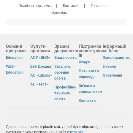
|
|
Технічна підтримка
Контакти
Питання -
відповідь
Основні
Супутні
Зразки
Підтримка
Інформацій
програми
програми
документів
користувач
на база
ів
Education
АСУ «ВНЗ»
Вища освіта
Законодавство
Форум
WEB-
Веб Деканат
Загальна
Новини
Питання та
Education
середня
АС «Школа»
Оновлення
відповіді
освіта
АС «Тест»
Зв’язок з
Професійно-
спеціалістом
технічна
освіта
Контакти
Для копіювання матеріалів сайту необхідне відкрите для пошукових
системах пряме посилання на сайт
osvita.net
.