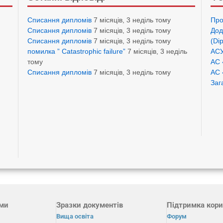
Списання дипломів
7 місяців, 3 неділь тому
Про
Списання дипломів
7 місяців, 3 неділь тому
Дод
Списання дипломів
7 місяців, 3 неділь тому
(Di
помилка ” Catastrophic failure”
7 місяців, 3 неділь
АСУ
тому
АС 
Списання дипломів
7 місяців, 3 неділь тому
АС 
Заг
ами
Зразки документів
Підтримка кори
Вища освіта
Форум