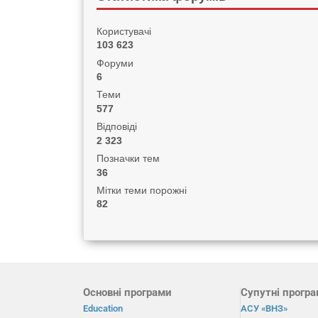
Користувачі
103 623
Форуми
6
Теми
577
Відповіді
2 323
Позначки тем
36
Мітки теми порожні
82
Основні програми
Супутні прогр
Education
АСУ «ВНЗ»