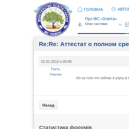
АВТО
ГОЛОВНА
Про ІВС «Освіта»
Re:Re: Аттестат о полном ср
01.01.2012 о 00:00
Гость
Учасник
Из-за того что сейчас я учусь 
Статистика форумів