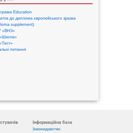
грама Eduсation
аток до диплома європейського зразка
ploma supplement)
 «ВНЗ»
«Школа»
«Тест»
альні питання
стувачів
Інформаційна база
Законодавство