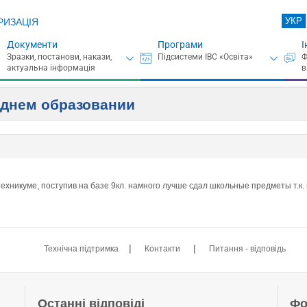
УКР
РИЗАЦІЯ
Документи
Програми
І
еднем образовании
в техникуме, поступив на базе 9кл. намного лучше сдал школьные предметы т.к.
|
|
Технічна підтримка
Контакти
Питання - відповідь
Останні відповіді
Фо