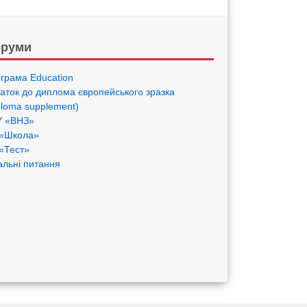
руми
грама Eduсation
аток до диплома європейського зразка
ploma supplement)
 «ВНЗ»
«Школа»
«Тест»
альні питання