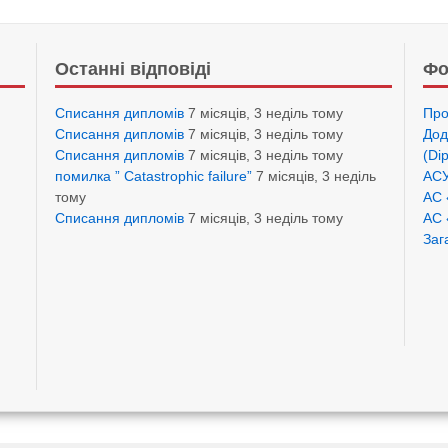
Останні відповіді
Фо
Списання дипломів
7 місяців, 3 неділь тому
Про
Списання дипломів
7 місяців, 3 неділь тому
Дод
Списання дипломів
7 місяців, 3 неділь тому
(Di
помилка ” Catastrophic failure”
7 місяців, 3 неділь
АСУ
тому
АС 
Списання дипломів
7 місяців, 3 неділь тому
АС 
Заг