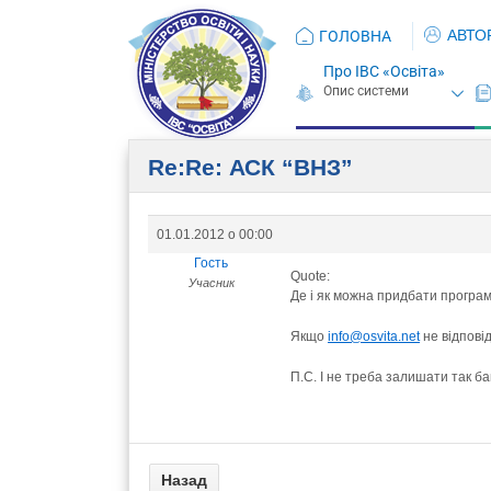
АВТО
ГОЛОВНА
Про ІВС «Освіта»
Re:Re: АСК “ВНЗ”
01.01.2012 о 00:00
Гость
Quote:
Учасник
Де і як можна придбати програм
Якщо
info@osvita.net
не відповід
П.С. І не треба залишати так б