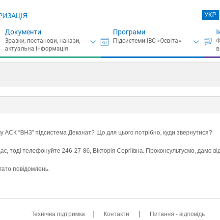
УКР
РИЗАЦІЯ
Документи
Програми
І
у АСК “ВНЗ” підсистема Деканат? Що для цього потрібно, куди звернутися?
ає, тоді телефонуйте 246-27-86, Вікторія Сергіївна. Проконсультуємо, дамо ві
агато повідомлень.
|
|
Технічна підтримка
Контакти
Питання - відповідь