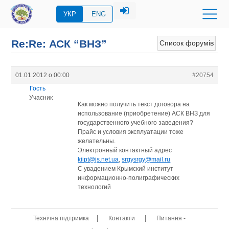
УКР
ENG
Re:Re: АСК “ВНЗ”
Список форумів
01.01.2012 о 00:00
#20754
Гость
Учасник
Как можно получить текст договора на
использование (приобретение) АСК ВНЗ для
государственного учебного заведения?
Прайс и условия эксплуатации тоже
желательны.
Электронный контактный адрес
kiipt@js.net.ua
,
srgysrgy@mail.ru
С увадением Крымский институт
информационно-полиграфических
технологий
|
|
Технічна підтримка
Контакти
Питання -