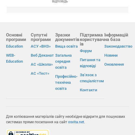
відповідь
Основні
Супутні
Зразки
Підтримка
Інформацій
програми
програми
документів
користувач
на база
ів
Education
АСУ «ВНЗ»
Вища освіта
Законодавство
Форум
WEB-
Веб Деканат
Загальна
Новини
Питання та
Education
середня
АС «Школа»
Оновлення
відповіді
освіта
АС «Тест»
Зв’язок з
Професійно-
спеціалістом
технічна
освіта
Контакти
Для копіювання матеріалів сайту необхідне відкрите для пошукових
системах пряме посилання на сайт
osvita.net
.