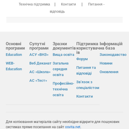
|
|
Технічна підтримка
Контакти
Питання -
відповідь
Основні
Супутні
Зразки
Підтримка
Інформацій
програми
програми
документів
користувач
на база
ів
Education
АСУ «ВНЗ»
Вища освіта
Законодавство
Форум
WEB-
Веб Деканат
Загальна
Новини
Питання та
Education
середня
АС «Школа»
Оновлення
відповіді
освіта
АС «Тест»
Зв’язок з
Професійно-
спеціалістом
технічна
освіта
Контакти
Для копіювання матеріалів сайту необхідне відкрите для пошукових
системах пряме посилання на сайт
osvita.net
.