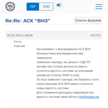
УКР
ENG
Re:Re: АСК “ВНЗ”
Список форумів
01.01.2012 о 00:00
#20753
Гость
Учасник
Експеримент з впровадження АСК ВНЗ
(Безкоштовне впровадження) вже
завершено.
Навчальні заклади, які уклали з НДІ ПІТ
договір про спільну діяльність мають
сплатити вартість системи за пільговими
цінами до початку 2006-го року.
Усі інші навчальні заклади, які бажають стати
користувачами АСК ВНЗ мають сплатити
повну вартість системи.
Для отримання докладної інформації про
вартість системи звертайтеся
info@osvita.net