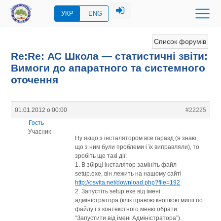
УКР
ENG
Список форумів
Re:Re: АС Школа — статистичні звіти:
Вимоги до апаратного та системного
оточення
01.01.2012 о 00:00
#22225
Гость
Учасник
Ну якщо з інсталятором все гаразд (я знаю,
що з ним були проблеми і їх виправляли), то
зробіть ще такі дії:
1. В збірці інсталятор замініть файл
setup.exe, він лежить на нашому сайті
http://osvita.net/download.php?file=192
2. Запустіть setup.exe від імені
адміністратора (клік правою кнопкою миші по
файлу і з контекстного меню обрати
“Запустити від імені Адміністратора”).