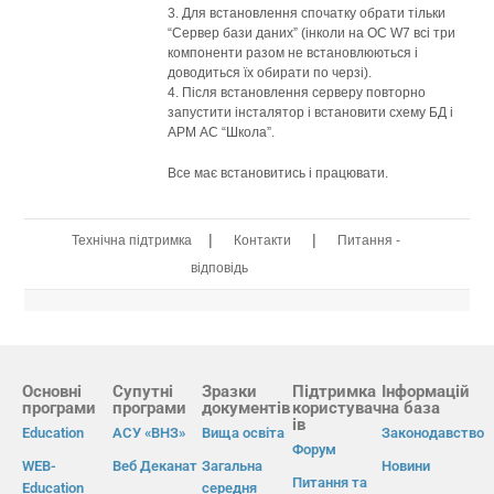
3. Для встановлення спочатку обрати тільки
“Сервер бази даних” (інколи на ОС W7 всі три
компоненти разом не встановлюються і
доводиться їх обирати по черзі).
4. Після встановлення серверу повторно
запустити інсталятор і встановити схему БД і
АРМ АС “Школа”.
Все має встановитись і працювати.
|
|
Технічна підтримка
Контакти
Питання -
відповідь
Основні
Супутні
Зразки
Підтримка
Інформацій
програми
програми
документів
користувач
на база
ів
Education
АСУ «ВНЗ»
Вища освіта
Законодавство
Форум
WEB-
Веб Деканат
Загальна
Новини
Питання та
Education
середня