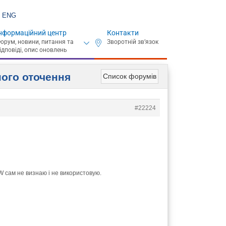
ENG
нформаційний центр
Контакти
ного оточення
Список форумів
#22224
 W сам не визнаю і не використовую.