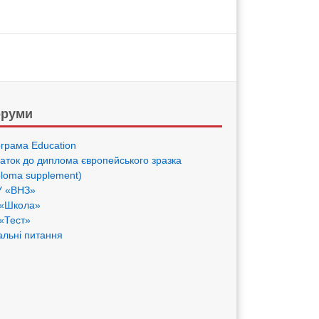
руми
грама Eduсation
аток до диплома європейського зразка
ploma supplement)
 «ВНЗ»
«Школа»
«Тест»
альні питання