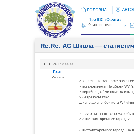
АВТО
ГОЛОВНА
Про ІВС «Освіта»
Re:Re: АС Школа — статистич
01.01.2012 о 00:00
Гость
Учасник
> У нас на та W7 home basic вс
> встановилось. На збірки W7 “
> виробницва” ми намагались щ
> безрезультатно
Дійсно, дивно, бо чиста W7 ulti
> Друге питання, воно мало бут
> З інсталятором все гаразд?
З інсталятором все гаразд. На 