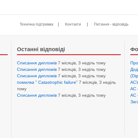
|
|
Технічна підтримка
Контакти
Питання - відповідь
Останні відповіді
Фо
Списання дипломів
7 місяців, 3 неділь тому
Про
Списання дипломів
7 місяців, 3 неділь тому
Дод
Списання дипломів
7 місяців, 3 неділь тому
(Di
помилка ” Catastrophic failure”
7 місяців, 3 неділь
АСУ
тому
АС 
Списання дипломів
7 місяців, 3 неділь тому
АС 
Заг