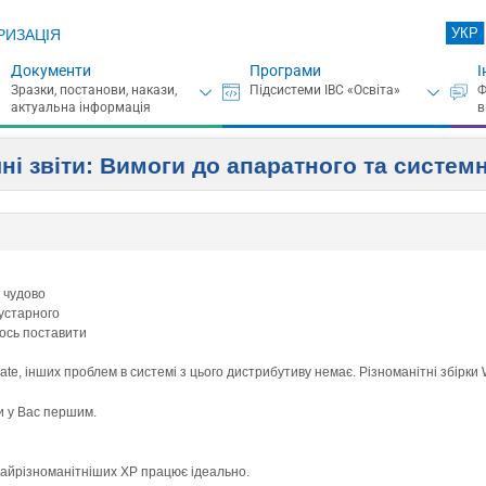
УКР
РИЗАЦІЯ
Документи
Програми
І
ні звіти: Вимоги до апаратного та систем
е чудово
кустарного
ось поставити
mate, інших проблем в системі з цього дистрибутиву немає. Різноманітні збірки
и у Вас першим.
найрізноманітніших XP працює ідеально.