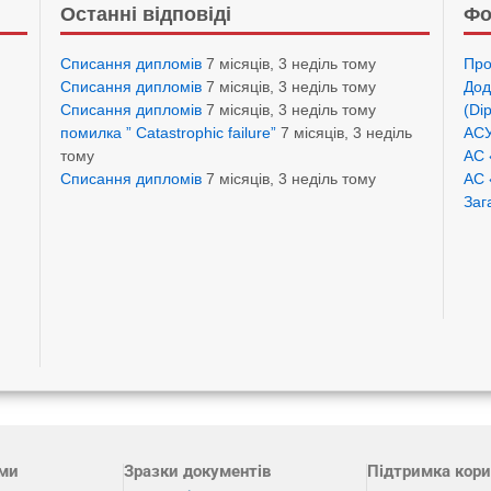
Останні відповіді
Фо
Списання дипломів
7 місяців, 3 неділь тому
Про
Списання дипломів
7 місяців, 3 неділь тому
Дод
Списання дипломів
7 місяців, 3 неділь тому
(Di
помилка ” Catastrophic failure”
7 місяців, 3 неділь
АСУ
тому
АС 
Списання дипломів
7 місяців, 3 неділь тому
АС 
Заг
ами
Зразки документів
Підтримка кори