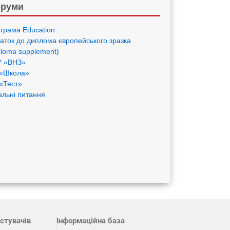
руми
грама Eduсation
аток до диплома європейського зразка
ploma supplement)
 «ВНЗ»
«Школа»
«Тест»
альні питання
стувачів
Інформаційна база