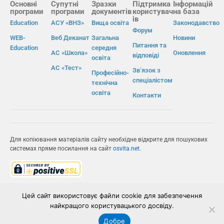
Основні
Супутні
Зразки
Підтримка
Інформацій
програми
програми
документів
користувач
на база
ів
Education
АСУ «ВНЗ»
Вища освіта
Законодавство
Форум
WEB-
Веб Деканат
Загальна
Новини
Питання та
Education
середня
АС «Школа»
Оновлення
відповіді
освіта
АС «Тест»
Зв’язок з
Професійно-
спеціалістом
технічна
освіта
Контакти
Для копіювання матеріалів сайту необхідне відкрите для пошукових
системах пряме посилання на сайт
osvita.net
.
© Інформаційно-виробнича система «Освіта» 2026.
Цей сайт використовує файли cookie для забезпечення
найкращого користувацького досвіду.
ІВС «ОСВІТА»
Добре