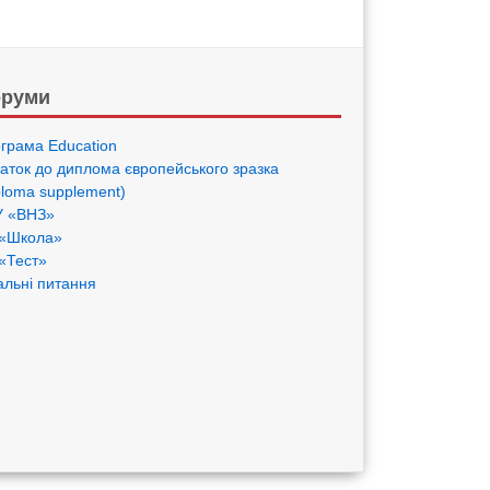
руми
грама Eduсation
аток до диплома європейського зразка
ploma supplement)
 «ВНЗ»
«Школа»
«Тест»
альні питання