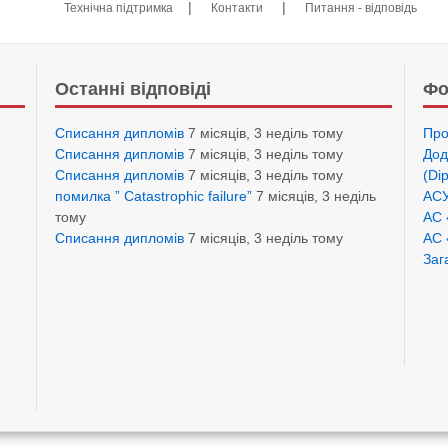
|
|
Технічна підтримка
Контакти
Питання - відповідь
Останні відповіді
Фо
Списання дипломів
7 місяців, 3 неділь тому
Про
Списання дипломів
7 місяців, 3 неділь тому
Дод
Списання дипломів
7 місяців, 3 неділь тому
(Di
помилка ” Catastrophic failure”
7 місяців, 3 неділь
АСУ
тому
АС 
Списання дипломів
7 місяців, 3 неділь тому
АС 
Заг