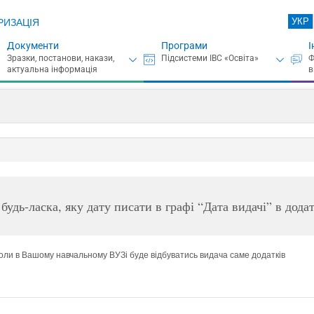
УКР
РИЗАЦІЯ
Документи
Програми
І
 будь-ласка, яку дату писати в графі “Дата видачі” в дод
коли в Вашому навчальному ВУЗі буде відбуватись видача саме додатків