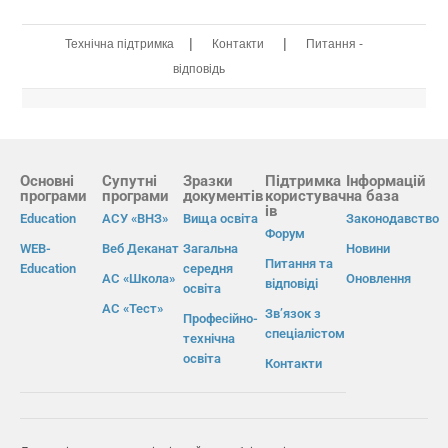
|
|
Технічна підтримка
Контакти
Питання -
відповідь
Основні
Супутні
Зразки
Підтримка
Інформацій
програми
програми
документів
користувач
на база
ів
Education
АСУ «ВНЗ»
Вища освіта
Законодавство
Форум
WEB-
Веб Деканат
Загальна
Новини
Питання та
Education
середня
АС «Школа»
Оновлення
відповіді
освіта
АС «Тест»
Зв’язок з
Професійно-
спеціалістом
технічна
освіта
Контакти