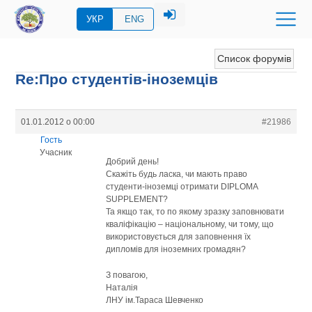
УКР
ENG
Список форумів
Re:Про студентів-іноземців
01.01.2012 о 00:00
#21986
Гость
Учасник
Добрий день!
Скажіть будь ласка, чи мають право
студенти-іноземці отримати DIPLOMA
SUPPLEMENT?
Та якщо так, то по якому зразку заповнювати
кваліфікацію – національному, чи тому, що
використовується для заповнення їх
дипломів для іноземних громадян?
З повагою,
Наталія
ЛНУ ім.Тараса Шевченко