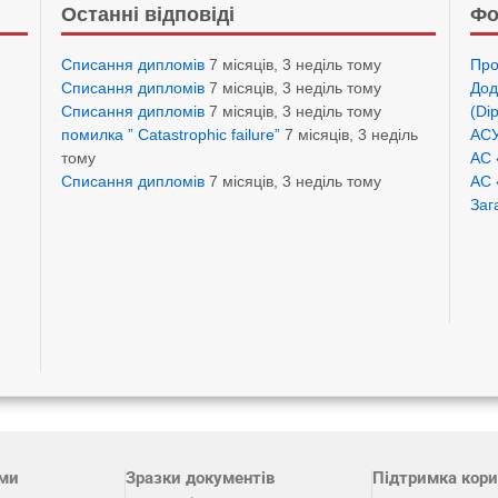
Останні відповіді
Фо
Списання дипломів
7 місяців, 3 неділь тому
Про
Списання дипломів
7 місяців, 3 неділь тому
Дод
Списання дипломів
7 місяців, 3 неділь тому
(Di
помилка ” Catastrophic failure”
7 місяців, 3 неділь
АСУ
тому
АС 
Списання дипломів
7 місяців, 3 неділь тому
АС 
Заг
ами
Зразки документів
Підтримка кори