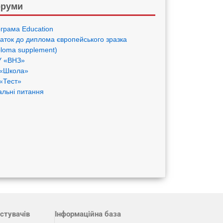
руми
грама Eduсation
аток до диплома європейського зразка
ploma supplement)
 «ВНЗ»
«Школа»
«Тест»
альні питання
стувачів
Інформаційна база