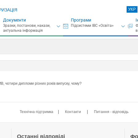
УКР
РИЗАЦІЯ
Документи
Програми
І
В, чотири дипломи різних років випуску, чому?
|
|
Технічна підтримка
Контакти
Питання - відповідь
Останні відповіді
Фо