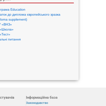
грама Eduсation
аток до диплома європейського зразка
ploma supplement)
 «ВНЗ»
«Школа»
«Тест»
альні питання
стувачів
Інформаційна база
Законодавство