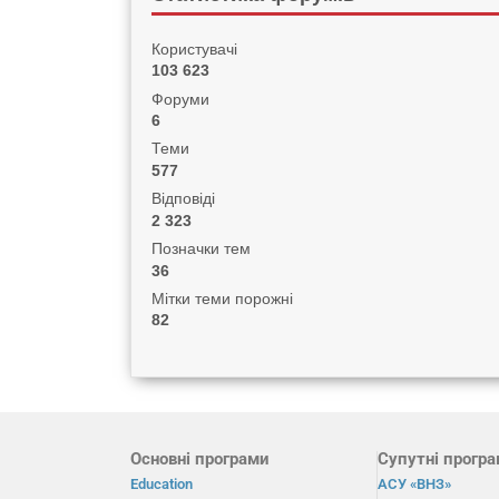
Користувачі
103 623
Форуми
6
Теми
577
Відповіді
2 323
Позначки тем
36
Мітки теми порожні
82
Основні програми
Супутні прогр
Education
АСУ «ВНЗ»