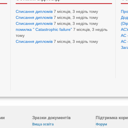
Списання дипломів
7 місяців, 3 неділь тому
Про
Списання дипломів
7 місяців, 3 неділь тому
Дод
Списання дипломів
7 місяців, 3 неділь тому
(Di
помилка ” Catastrophic failure”
7 місяців, 3 неділь
АСУ
тому
АС 
Списання дипломів
7 місяців, 3 неділь тому
АС 
Заг
ами
Зразки документів
Підтримка кори
Вища освіта
Форум