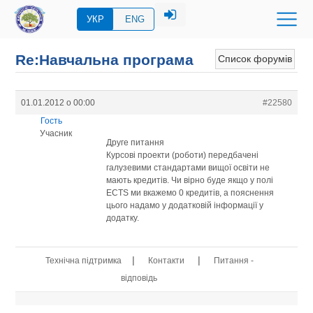
УКР
ENG
Re:Навчальна програма
Список форумів
01.01.2012 о 00:00
#22580
Гость
Учасник
Друге питання
Курсові проекти (роботи) передбачені
галузевими стандартами вищої освіти не
мають кредитів. Чи вірно буде якщо у полі
ECTS ми вкажемо 0 кредитів, а пояснення
цього надамо у додатковій інформації у
додатку.
|
|
Технічна підтримка
Контакти
Питання -
відповідь