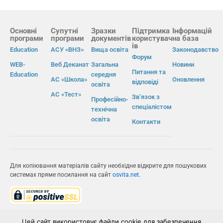
Основні
Супутні
Зразки
Підтримка
Інформацій
програми
програми
документів
користувач
на база
ів
Education
АСУ «ВНЗ»
Вища освіта
Законодавство
Форум
WEB-
Веб Деканат
Загальна
Новини
Питання та
Education
середня
АС «Школа»
Оновлення
відповіді
освіта
АС «Тест»
Зв’язок з
Професійно-
спеціалістом
технічна
освіта
Контакти
Для копіювання матеріалів сайту необхідне відкрите для пошукових
системах пряме посилання на сайт
osvita.net
.
© Інформаційно-виробнича система «Освіта» 2026.
Цей сайт використовує файли cookie для забезпечення