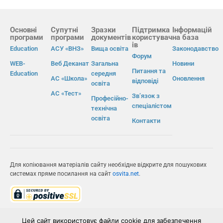
Основні
Супутні
Зразки
Підтримка
Інформацій
програми
програми
документів
користувач
на база
ів
Education
АСУ «ВНЗ»
Вища освіта
Законодавство
Форум
WEB-
Веб Деканат
Загальна
Новини
Питання та
Education
середня
АС «Школа»
Оновлення
відповіді
освіта
АС «Тест»
Зв’язок з
Професійно-
спеціалістом
технічна
освіта
Контакти
Для копіювання матеріалів сайту необхідне відкрите для пошукових
системах пряме посилання на сайт
osvita.net
.
© Інформаційно-виробнича система «Освіта» 2026.
Цей сайт використовує файли cookie для забезпечення