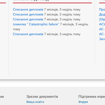
Списання дипломів
7 місяців, 3 неділь тому
Про
Списання дипломів
7 місяців, 3 неділь тому
Дод
Списання дипломів
7 місяців, 3 неділь тому
(Di
помилка ” Catastrophic failure”
7 місяців, 3 неділь
АСУ
тому
АС 
Списання дипломів
7 місяців, 3 неділь тому
АС 
Заг
ами
Зразки документів
Підтримка кори
Вища освіта
Форум