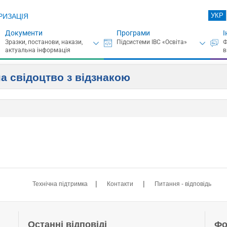
УКР
РИЗАЦІЯ
Документи
Програми
І
на свідоцтво з відзнакою
|
|
Технічна підтримка
Контакти
Питання - відповідь
Останні відповіді
Фо