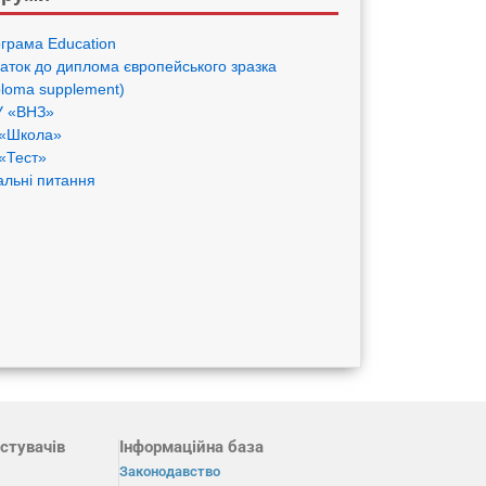
грама Eduсation
аток до диплома європейського зразка
ploma supplement)
 «ВНЗ»
«Школа»
«Тест»
альні питання
стувачів
Інформаційна база
Законодавство