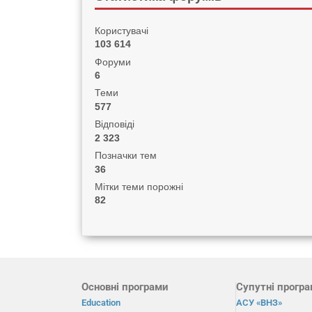
Користувачі
103 614
Форуми
6
Теми
577
Відповіді
2 323
Позначки тем
36
Мітки теми порожні
82
Основні програми
Супутні прогр
Education
АСУ «ВНЗ»