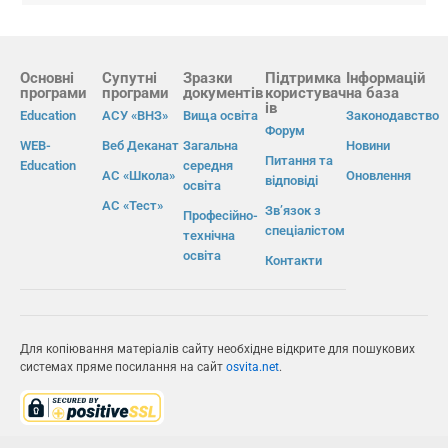
Основні
Супутні
Зразки
Підтримка
Інформацій
програми
програми
документів
користувач
на база
ів
Education
АСУ «ВНЗ»
Вища освіта
Законодавство
Форум
WEB-
Веб Деканат
Загальна
Новини
Питання та
Education
середня
АС «Школа»
Оновлення
відповіді
освіта
АС «Тест»
Зв’язок з
Професійно-
спеціалістом
технічна
освіта
Контакти
Для копіювання матеріалів сайту необхідне відкрите для пошукових
системах пряме посилання на сайт
osvita.net
.