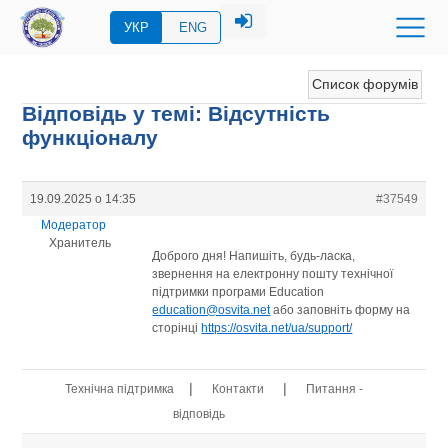
УКР
ENG
Список форумів
Відповідь у темі: Відсутність
функціоналу
19.09.2025 о 14:35
#37549
Модератор
Хранитель
Доброго дня! Напишіть, будь-ласка,
звернення на електронну пошту технічної
підтримки програми Education
education@osvita.net
або заповніть форму на
сторінці
https://osvita.net/ua/support/
|
|
Технічна підтримка
Контакти
Питання -
відповідь