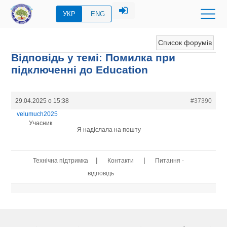
УКР
ENG
Список форумів
Відповідь у темі: Помилка при
підключенні до Education
29.04.2025 о 15:38
#37390
velumuch2025
Учасник
Я надіслала на пошту
|
|
Технічна підтримка
Контакти
Питання -
відповідь