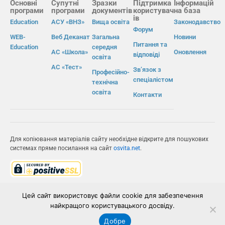
Основні
Супутні
Зразки
Підтримка
Інформацій
програми
програми
документів
користувач
на база
ів
Education
АСУ «ВНЗ»
Вища освіта
Законодавство
Форум
WEB-
Веб Деканат
Загальна
Новини
Питання та
Education
середня
АС «Школа»
Оновлення
відповіді
освіта
АС «Тест»
Зв’язок з
Професійно-
спеціалістом
технічна
освіта
Контакти
Для копіювання матеріалів сайту необхідне відкрите для пошукових
системах пряме посилання на сайт
osvita.net
.
© Інформаційно-виробнича система «Освіта» 2026.
Цей сайт використовує файли cookie для забезпечення
найкращого користувацького досвіду.
ІВС «ОСВІТА»
Добре