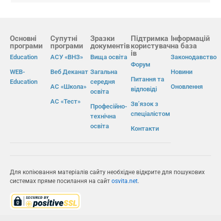
Основні
Супутні
Зразки
Підтримка
Інформацій
програми
програми
документів
користувач
на база
ів
Education
АСУ «ВНЗ»
Вища освіта
Законодавство
Форум
WEB-
Веб Деканат
Загальна
Новини
Питання та
Education
середня
АС «Школа»
Оновлення
відповіді
освіта
АС «Тест»
Зв’язок з
Професійно-
спеціалістом
технічна
освіта
Контакти
Для копіювання матеріалів сайту необхідне відкрите для пошукових
системах пряме посилання на сайт
osvita.net
.