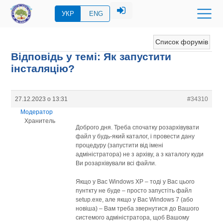
УКР
ENG
Список форумів
Відповідь у темі: Як запустити
інсталяцію?
27.12.2023 о 13:31
#34310
Модератор
Хранитель
Доброго дня. Треба спочатку розархівувати
файл у будь-який каталог, і провести дану
процедуру (запустити від імені
адміністратора) не з архіву, а з каталогу куди
Ви розархівували всі файли.
Якщо у Вас Windows XP – тоді у Вас цього
пунткту не буде – просто запустіть файл
setup.exe, але якщо у Вас Windows 7 (або
новіша) – Вам треба звернутися до Вашого
системого адміністратора, щоб Вашому