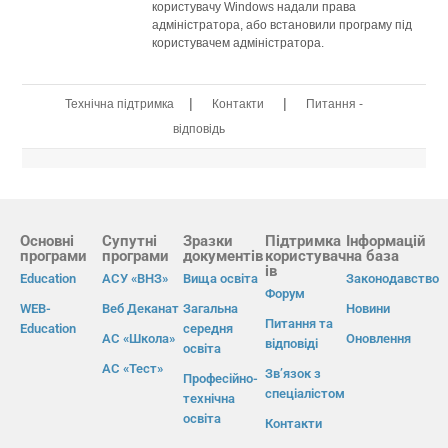
користувачу Windows надали права
адміністратора, або встановили програму під
користувачем адміністратора.
|
|
Технічна підтримка
Контакти
Питання -
відповідь
Основні
Супутні
Зразки
Підтримка
Інформацій
програми
програми
документів
користувач
на база
ів
Education
АСУ «ВНЗ»
Вища освіта
Законодавство
Форум
WEB-
Веб Деканат
Загальна
Новини
Питання та
Education
середня
АС «Школа»
Оновлення
відповіді
освіта
АС «Тест»
Зв’язок з
Професійно-
спеціалістом
технічна
освіта
Контакти