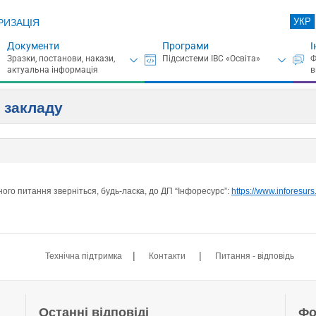
УКР
РИЗАЦІЯ
Документи
Програми
І
и закладу
ого питання зверніться, будь-ласка, до ДП “Інфоресурс”:
https://www.inforesurs
|
|
Технічна підтримка
Контакти
Питання - відповідь
Останні відповіді
Фо