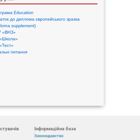
грама Eduсation
аток до диплома європейського зразка
ploma supplement)
 «ВНЗ»
«Школа»
«Тест»
альні питання
стувачів
Інформаційна база
Законодавство