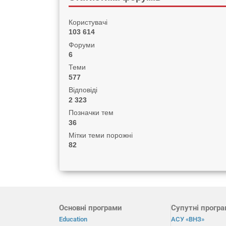
Користувачі
103 614
Форуми
6
Теми
577
Відповіді
2 323
Позначки тем
36
Мітки теми порожні
82
Основні програми
Супутні прогр
Education
АСУ «ВНЗ»