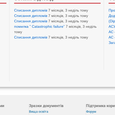
Списання дипломів
7 місяців, 3 неділь тому
Про
Списання дипломів
7 місяців, 3 неділь тому
Дод
Списання дипломів
7 місяців, 3 неділь тому
(Di
помилка ” Catastrophic failure”
7 місяців, 3 неділь
АСУ
тому
АС 
Списання дипломів
7 місяців, 3 неділь тому
АС 
Заг
ами
Зразки документів
Підтримка кори
Вища освіта
Форум