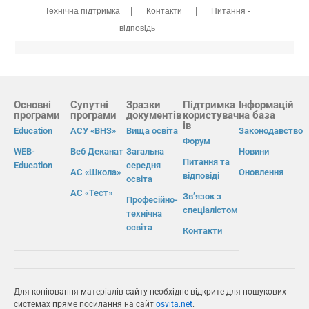
|
|
Технічна підтримка
Контакти
Питання -
відповідь
Основні
Супутні
Зразки
Підтримка
Інформацій
програми
програми
документів
користувач
на база
ів
Education
АСУ «ВНЗ»
Вища освіта
Законодавство
Форум
WEB-
Веб Деканат
Загальна
Новини
Питання та
Education
середня
АС «Школа»
Оновлення
відповіді
освіта
АС «Тест»
Зв’язок з
Професійно-
спеціалістом
технічна
освіта
Контакти
Для копіювання матеріалів сайту необхідне відкрите для пошукових
системах пряме посилання на сайт
osvita.net
.