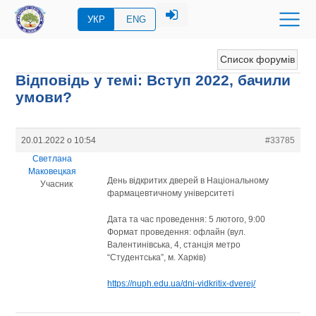
УКР
ENG
Список форумів
Відповідь у темі: Вступ 2022, бачили
умови?
20.01.2022 о 10:54
#33785
Светлана
Маковецкая
День відкритих дверей в Національному
Учасник
фармацевтичному університеті
Дата та час проведення: 5 лютого, 9:00
Формат проведення: офлайн (вул.
Валентинівська, 4, станція метро
“Студентська”, м. Харків)
https://nuph.edu.ua/dni-vidkritix-dverej/