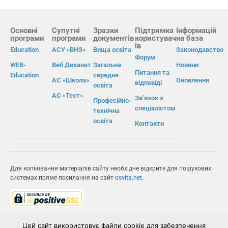
Основні
Супутні
Зразки
Підтримка
Інформацій
програми
програми
документів
користувач
на база
ів
Education
АСУ «ВНЗ»
Вища освіта
Законодавство
Форум
WEB-
Веб Деканат
Загальна
Новини
Питання та
Education
середня
АС «Школа»
Оновлення
відповіді
освіта
АС «Тест»
Зв’язок з
Професійно-
спеціалістом
технічна
освіта
Контакти
Для копіювання матеріалів сайту необхідне відкрите для пошукових
системах пряме посилання на сайт
osvita.net
.
© Інформаційно-виробнича система «Освіта» 2026.
Цей сайт використовує файли cookie для забезпечення