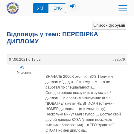
УКР
ENG
Список форумів
Відповідь у темі: ПЕРЕВIРКА
ДИПЛОМУ
07.06.2021 о 19:52
#33579
Ау
Учасник
ВНАЧАЛЕ 2000Х окончил ВУЗ. Получил
диплом и “додаток” к нему… Много лет
работал по специальности…
Сегодня решил покрутить в руках свой
диплом… И обратил в внимание что в
“ДОДАТКЕ” к нему НЕ ВПИСАН (от руки)
НОМЕР диплома… (в самом верху)…
Несколько минут был ступор…. Достал свой
другой диплом ВУЗА (у меня несколько
высших образовании) – в ЕГО “додатке”
СТОИТ номер диплома…