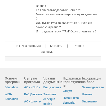
Вопрос :
КАК вписать в “додаток” номер ?!
Можно ли вписать номер самому из диплома
?
Или нужно куда то обратиться !? Куда и к
“кому” конкретно ?
И что делать, если “ТАМ” будут отказывать ?!
|
|
Технічна підтримка
Контакти
Питання -
відповідь
Основні
Супутні
Зразки
Підтримка
Інформацій
програми
програми
документів
користувач
на база
ів
Education
АСУ «ВНЗ»
Вища освіта
Законодавство
Форум
WEB-
Веб Деканат
Загальна
Новини
Питання та
Education
середня
АС «Школа»
Оновлення
відповіді
освіта