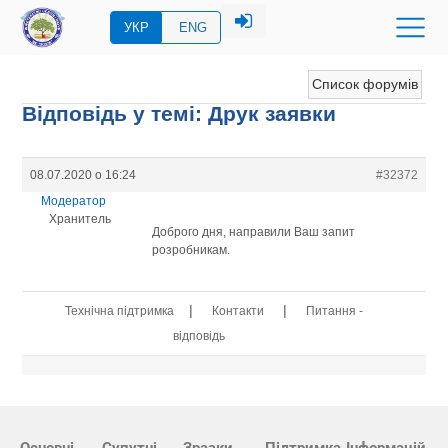
УКР
ENG
Список форумів
Відповідь у темі: Друк заявки
08.07.2020 о 16:24
#32372
Модератор
Хранитель
Доброго дня, направили Ваш запит
розробникам.
|
|
Технічна підтримка
Контакти
Питання -
відповідь
Основні
Супутні
Зразки
Підтримка
Інформацій