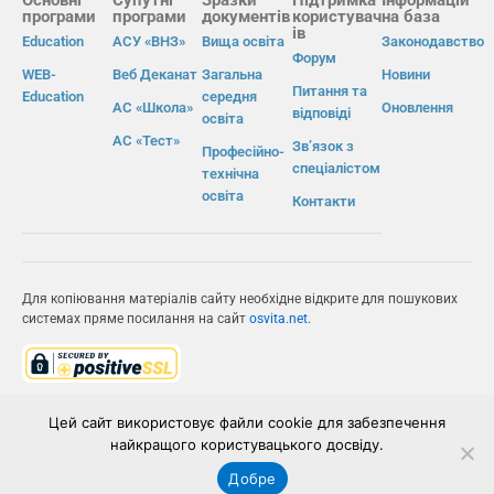
програми
програми
документів
користувач
на база
ів
Education
АСУ «ВНЗ»
Вища освіта
Законодавство
Форум
WEB-
Веб Деканат
Загальна
Новини
Питання та
Education
середня
АС «Школа»
Оновлення
відповіді
освіта
АС «Тест»
Зв’язок з
Професійно-
спеціалістом
технічна
освіта
Контакти
Для копіювання матеріалів сайту необхідне відкрите для пошукових
системах пряме посилання на сайт
osvita.net
.
© Інформаційно-виробнича система «Освіта» 2026.
Цей сайт використовує файли cookie для забезпечення
найкращого користувацького досвіду.
ІВС «ОСВІТА»
Добре