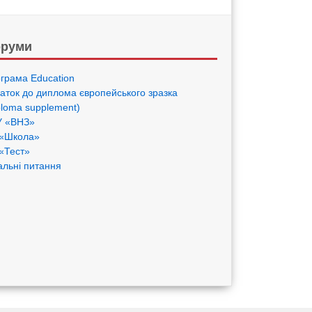
руми
грама Eduсation
аток до диплома європейського зразка
ploma supplement)
 «ВНЗ»
«Школа»
«Тест»
альні питання