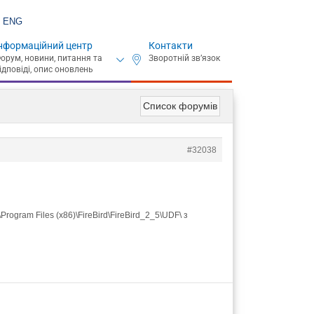
ENG
нформаційний центр
Контакти
Список форумів
#32038
\Program Files (x86)\FireBird\FireBird_2_5\UDF\ з