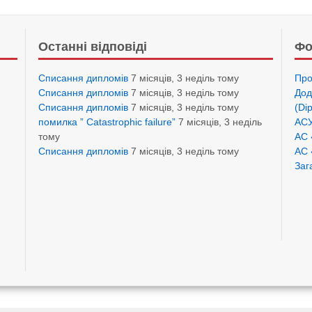
Останні відповіді
Фо
Списання дипломів
7 місяців, 3 неділь тому
Про
Списання дипломів
7 місяців, 3 неділь тому
Дод
Списання дипломів
7 місяців, 3 неділь тому
(Di
помилка ” Catastrophic failure”
7 місяців, 3 неділь
АСУ
тому
АС 
Списання дипломів
7 місяців, 3 неділь тому
АС 
Заг