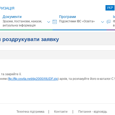
УКР
РИЗАЦІЯ
Документи
Програми
І
я роздрукувати заявку
 та закрийте її.
нням (
ftp://ftp.osvita.net/dp2000/XtUDF.zip
) архів, та розпакуйте його в каталог C:
|
|
Технічна підтримка
Контакти
Питання - відповідь