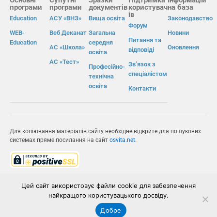
програми
програми
документів
користувач
на база
ів
Education
АСУ «ВНЗ»
Вища освіта
Законодавство
Форум
WEB-
Веб Деканат
Загальна
Новини
Питання та
Education
середня
АС «Школа»
Оновлення
відповіді
освіта
АС «Тест»
Зв’язок з
Професійно-
спеціалістом
технічна
освіта
Контакти
Для копіювання матеріалів сайту необхідне відкрите для пошукових
системах пряме посилання на сайт
osvita.net
.
© Інформаційно-виробнича система «Освіта» 2026.
Цей сайт використовує файли cookie для забезпечення
найкращого користувацького досвіду.
ІВС «ОСВІТА»
Добре