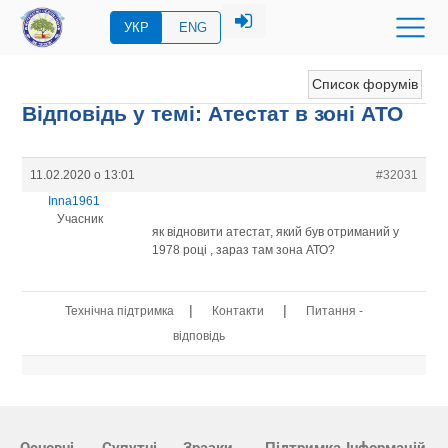
УКР
ENG
Список форумів
Відповідь у темі: Атестат в зоні АТО
11.02.2020 о 13:01
#32031
Inna1961
Учасник
як відновити атестат, який був отриманий у
1978 році , зараз там зона АТО?
|
|
Технічна підтримка
Контакти
Питання -
відповідь
Основні
Супутні
Зразки
Підтримка
Інформацій